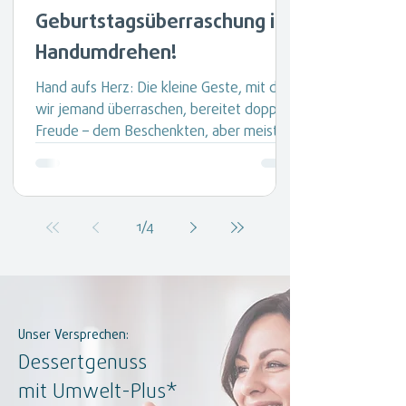
Geburtstagsüberraschung im
Handumdrehen!
Hand aufs Herz: Die kleine Geste, mit der
wir jemand überraschen, bereitet doppelt
Freude – dem Beschenkten, aber meist
noch mehr dem Schenkenden! Mit
unseren Sachertorten Mini treffen Sie
immer ins Schwarze (oder zumindest
Schokoladenbraune). Überraschen Sie
1
/
4
damit: Das Jubelpaar, wenn es bei Ihnen
silberne, goldene oder diamantene
Hochzeit feiert. Den Stammgast, der
während seines Urlaubs in Ihrem Haus
Geburtstag hat. Das glückliche Pärchen,
Unser Versprechen:
das in
Dessertgenuss
mit Umwelt-Plus*