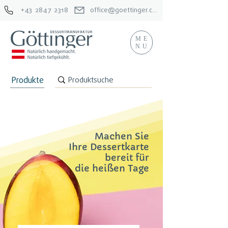
+43 2847 2318
office@goettinger.com
ME
NU
Produkte
Machen Sie
Ihre Dessertkarte
bereit für
die heißen Tage