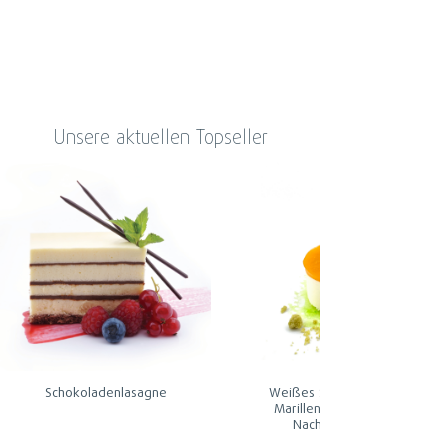
Unsere aktuellen Topseller
Schokoladenlasagne
Weißes Schokoladenmousse 
Marillenmark Freistehend od
Nachfüller für 80 ml Glas