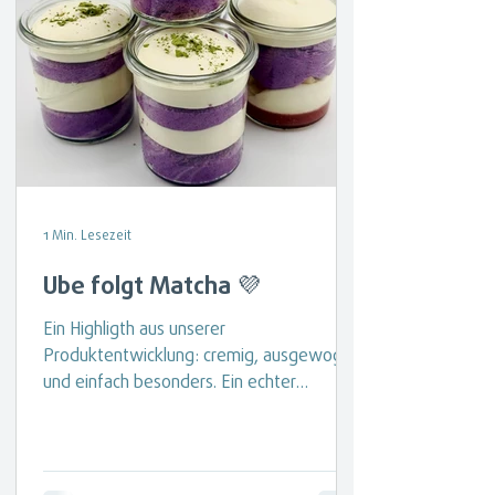
1 Min. Lesezeit
Ube folgt Matcha 💜
Ein Highligth aus unserer
Produktentwicklung: cremig, ausgewogen
und einfach besonders. Ein echter
Hingucker. Ube, mit ihrem einzigartig
nussig-süßen Geschmack und der
intensiven Farbe sorgt sie nicht nur
optisch für Begeisterung