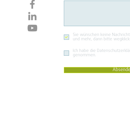
Sie wünschen keine Nachrich
und mehr, dann bitte wegklick
Ich habe die Datenschutzerklä
genommen.
Absend