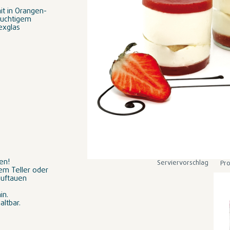
t in Orangen-
ruchtigem
exglas
en!
Serviervorschlag
Pro
em Teller oder
auftauen
in.
altbar.