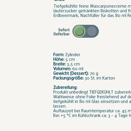
Tiefgekühlte feine Mascarponecreme mi
läuterzucker getränkten Biskotten und f
Erdbeermark, Nachfüller für das 80 ml R
Form:
Zylinder
Höhe:
5 cm
Breite:
3,5 cm
Volumen:
60 ml
Gewicht (Dessert):
70 g
Packungsgröße:
30 St. im Karton
Zubereitung:
Produkt unbedingt TIEFGEKÜHLT zubereit
Wahlweise ohne Folie freistehend auf d
tiefgekühlt in 80 ml Glas einsetzen und 
lassen.
Auftauzeit bei Raumtemperatur ca. 45 m
Bei +5 °C im Kühlschrank ca. 3 - 4 Tage h