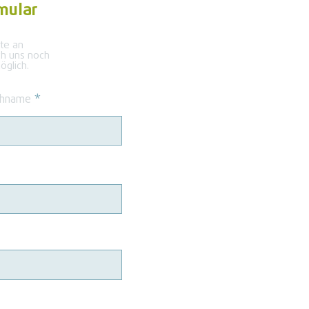
mular
kte an
ch uns noch
glich.
hname