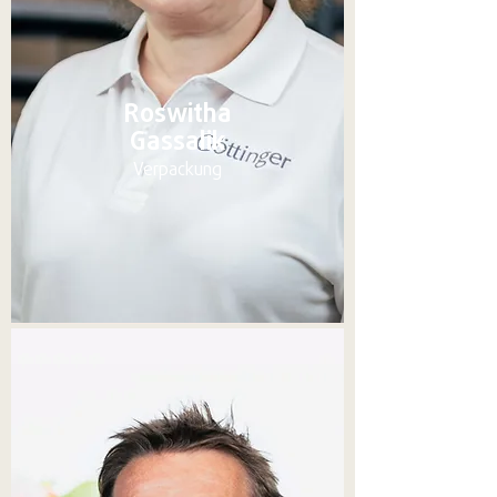
Roswitha
Gassalik
Verpackung