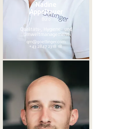
Nadine
Appeltauer
Büro
Qualitäts-, Hygiene- und
Umweltmanagement
qm@goettinger.com
+43 2847 2318 18