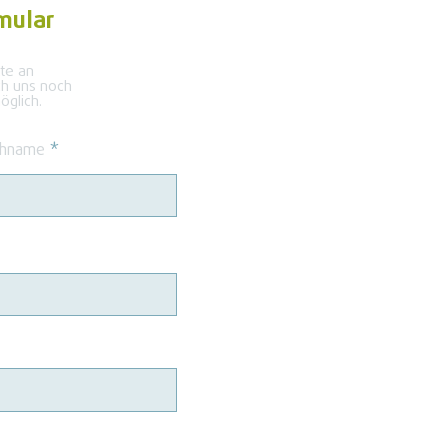
mular
kte an
ch uns noch
glich.
hname