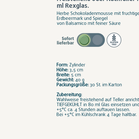
ml Rexglas.
Herbe Schokoladenmousse mit fruchti
Erdbeermark und Spiegel
von Balsamico mit feiner Säure
Form:
Zylinder
Höhe:
3,5 cm
Breite:
5 cm
Gewicht:
40 g
Packungsgröße:
30 St. im Karton
Zubereitung:
Wahlweise freistehend auf Teller anrich
TIEFGEKÜHLT in 80 ml Glas einsetzen und
+5°C ca. 4 Stunden auftauen lassen.
Bei +5°C im Kühlschrank 4 Tage haltbar.