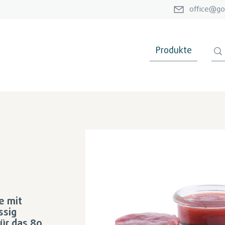
office@go
Produkte
e mit
ssig
für das 80