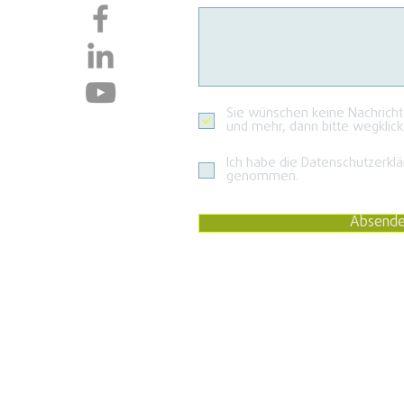
Sie wünschen keine Nachrich
und mehr, dann bitte wegklick
Ich habe die Datenschutzerklä
genommen.
Absend