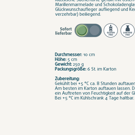
Klassische Sachertorte gefüllt mit österr
Marillenmarmelade und Schokoladengla
Glückwunschaufleger aufliegend und Ker
verzehrbar) beiliegend.
Durchmesser:
10 cm
Höhe:
5 cm
Gewicht:
250 g
Packungsgröße:
6 St. im Karton
Zubereitung:
Gekühlt bei +5 °C ca. 8 Stunden auftaue
Am besten im Karton auftauen lassen. D
ein Auftreten von Feuchtigkeit auf der G
Bei +5 °C im Kühlschrank 4 Tage haltbar.