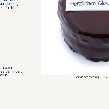
eichischer
sur überzogen.
ze (nicht
n lassen.
ies verhindert
lasur.
Serviervorschlag
Pro