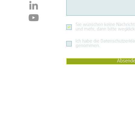
Sie wünschen keine Nachrich
und mehr, dann bitte wegklick
Ich habe die Datenschutzerklä
genommen.
Absend