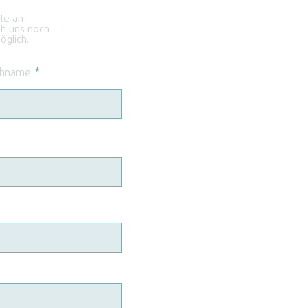
kte an
ch uns noch
glich.
hname