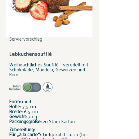
Serviervorschlag
Lebkuchensoufflé
Weihnachtliches Soufflé – veredelt mit
Schokolade, Mandeln, Gewürzen und
Rum.
Form:
rund
Höhe:
3,5 cm
Breite:
6,5 cm
Gewicht:
70 g
Packungsgröße:
20 St. im Karton
Zubereitung:
Für „à la carte“:
Tiefgekühlt ca. 20 (bei