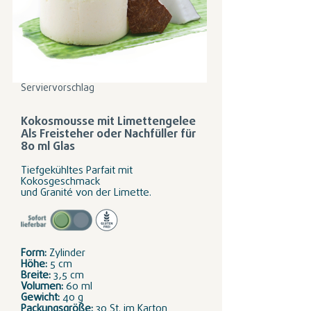
Serviervorschlag
Kokosmousse mit Limettengelee
Als Freisteher oder Nachfüller für
80 ml Glas
Tiefgekühltes Parfait mit
Kokosgeschmack
und Granité von der Limette.
Form:
Zylinder
Höhe:
5 cm
Breite:
3,5 cm
Volumen:
60 ml
Gewicht:
40 g
Packungsgröße:
30 St. im Karton