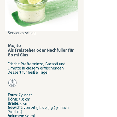
Serviervorschlag
Mojito
Als Freisteher oder Nachfüller für
80 ml Glas
Frische Pfefferminze, Bacardi und
Limette in diesem erfrischenden
Dessert für heiße Tage!
Form:
Zylinder
Höhe:
3,5 cm
Breite:
5 cm
Gewicht:
von 26 g bis 45 g ( je nach
Produkt)
Volumen:
60 ml