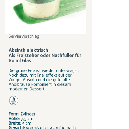
Serviervorschlag
Absinth elektrisch
Als Freisteher oder Nachfüller für
80 ml Glas
Die grüne Fee ist wieder unterwegs...
Noch dazu mit Knalleffekt auf der
Zunge! Absinth und die gute alte
Ahoibrause kombiniert in diesem
modernen Dessert.
Form:
Zylinder
Höhe:
3,5 cm
Breite:
5 cm
Gewicht:
von 26 g bis 45 g ( je nach