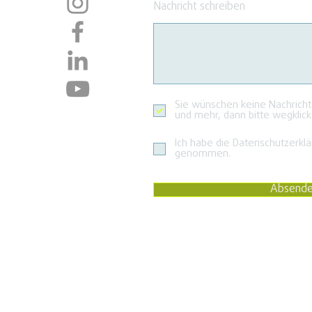
Nachricht schreiben
Sie wünschen keine Nachrich
und mehr, dann bitte wegklick
Ich habe die Datenschutzerklä
genommen.
Absend