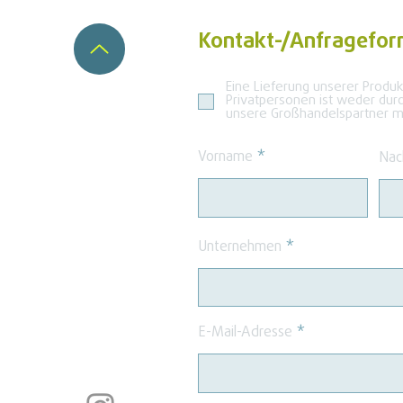
Kontakt-/Anfragefor
Eine Lieferung unserer Produ
Privatpersonen ist weder dur
unsere Großhandelspartner mö
Vorname
Nac
Unternehmen
E-Mail-Adresse