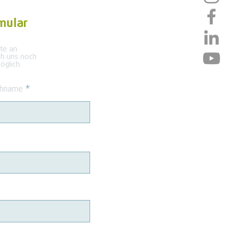
mular
kte an
ch uns noch
glich.
hname