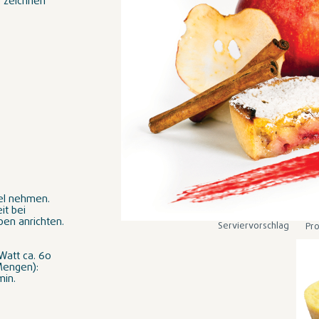
e zeichnen
sel nehmen.
it bei
ben anrichten.
Serviervorschlag
Pro
Watt ca. 60
Mengen):
min.