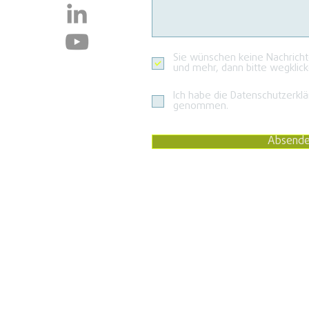
Sie wünschen keine Nachrich
und mehr, dann bitte wegklick
Ich habe die Datenschutzerklä
genommen.
Absend