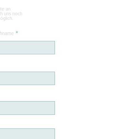
kte an
ch uns noch
glich.
hname