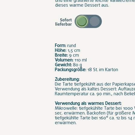
und eine gratinierte leichte Vanillecrem
dieses warme Dessert aus.
Form:
rund
Höhe:
1,5 cm
Breite:
9 cm
Volumen:
110 ml
Gewicht:
80 g
Packungsgröße:
18 St. im Karton
Zubereitung:
Die Tarte tiefgekühlt aus der Papierkap
Verwendung als kaltes Dessert: Auftauze
Raumtemperatur ca. 90 min., nach Belie
Verwendung als warmes Dessert:
Mikrowelle: tiefgekühlte Tarte bei 1000 
sec. erwärmen. Backofen (für größere 
tiefgekühlte Tarte bei 160° ca. 12 bis 14 
erwärmen.