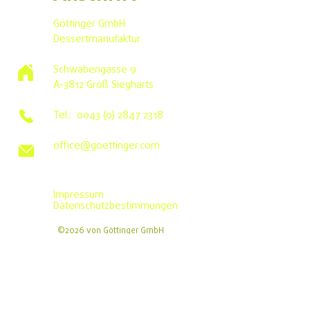
Göttinger GmbH
Dessertmanufaktur
Schwabengasse 9
A-3812 Groß Siegharts
Tel.:
0043 (0) 2847 2318
office@goettinger.com
Impressum
Datenschutzbestimmungen
©2026 von Göttinger GmbH
Mitglied bei respACT – austrian business